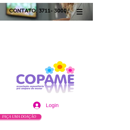
CONTATO:
3711- 3000
Login
FAÇA UMA DOAÇÃO