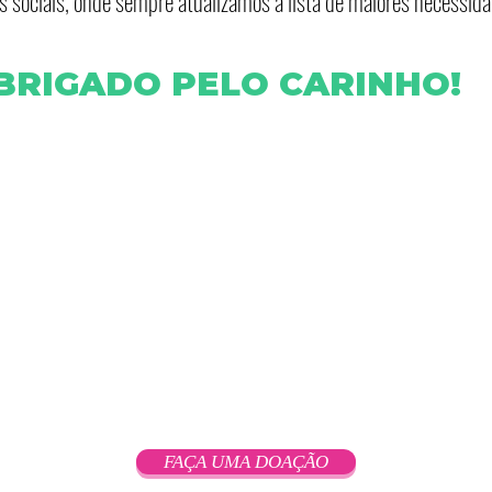
es sociais, onde sempre atualizamos a lista de maiores necessi
BRIGADO PELO CARINHO!
Todos os direitos reservados a COP
SCS
ASSOCIAÇÃO COMUNITÁRIA PRO AMPARO DO MENO
CNPJ: 90.153.891/0001-09
Rua Amazonas 850, Bairro Bom Jesus, Santa Cruz
Sul/RS
FAÇA UMA DOAÇÃO