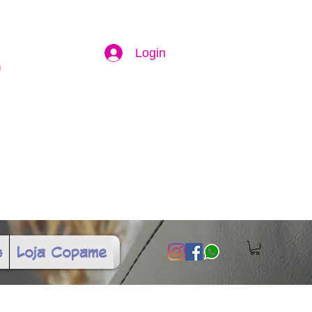
Login
s
Loja Copame